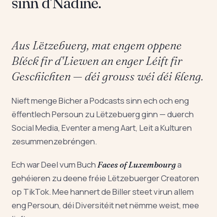
sinn d'Nadine.
Aus Lëtzebuerg, mat engem oppene
Bléck fir d'Liewen an enger Léift fir
Geschichten — déi grouss wéi déi kleng.
Nieft menge Bicher a Podcasts sinn ech och eng
ëffentlech Persoun zu Lëtzebuerg ginn — duerch
Social Media, Eventer a meng Aart, Leit a Kulturen
zesummenzebréngen.
Ech war Deel vum Buch
a
Faces of Luxembourg
gehéieren zu deene fréie Lëtzebuerger Creatoren
op TikTok. Mee hannert de Biller steet virun allem
eng Persoun, déi Diversitéit net nëmme weist, mee