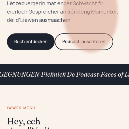
Lëtzebuergerin mat enger Schwächt fir
éierlech Gespréicher an déi kleng Momenter,
déi d'Liewen ausmaachen.
Buch entdecken
Podcast lauschteren
GEGNUNGEN
·
Picknick De Podcast
·
Faces of 
IWWER MECH
Hey, ech