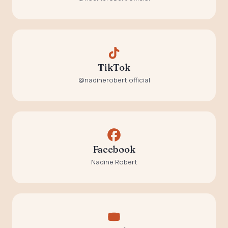
TikTok
@nadinerobert.official
Facebook
Nadine Robert