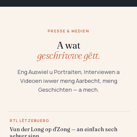
PRESSE & MEDIEN
A wat
geschriwwe gëtt.
Eng Auswiel u Portraiten, Interviewen a
Videoen iwwer meng Aarbecht, meng
Geschichten — a mech.
RTL LËTZEBUERG
Vun der Long op d'Zong — an einfach sech
selwer sinn