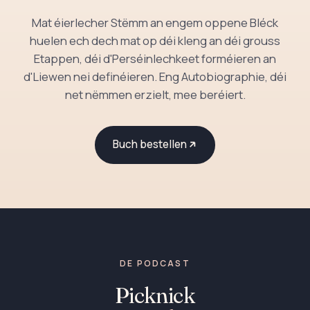
Mat éierlecher Stëmm an engem oppene Bléck
huelen ech dech mat op déi kleng an déi grouss
Etappen, déi d'Perséinlechkeet forméieren an
d'Liewen nei definéieren. Eng Autobiographie, déi
net nëmmen erzielt, mee beréiert.
Buch bestellen
DE PODCAST
Picknick