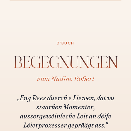
D'BUCH
BEGEGNUNGEN
vum Nadine Robert
„Eng Rees duerch e Liewen, dat vu
staarken Momenter,
aussergewéinleche Leit an déife
Léierprozesser gepräägt ass."