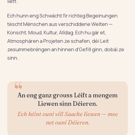
lieft.
Ech hunn eng Schwächt fir richteg Begeinungen
tëscht Mënschen aus verschiddene Welten —
Konscht, Moud, Kultur, Alldag. Ech hu gär et,
Atmosphären a Projeten ze schafen, déi Leit
zesummebréngen an hinnen d'Gefill ginn, dobäi ze
sinn.
An eng ganz grouss Léift a mengem
Liewen sinn Déieren.
Ech kéint ouni vill Saache liewen — mee
net ouni Déieren.