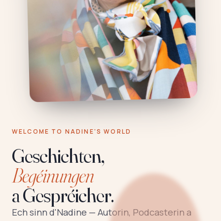
WELCOME TO NADINE'S WORLD
Geschichten,
Begéinungen
a Gespréicher.
Ech sinn d'Nadine — Autorin, Podcasterin a