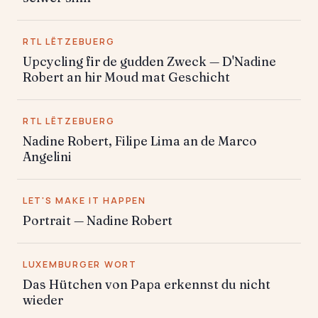
RTL LËTZEBUERG
Upcycling fir de gudden Zweck — D'Nadine
Robert an hir Moud mat Geschicht
RTL LËTZEBUERG
Nadine Robert, Filipe Lima an de Marco
Angelini
LET'S MAKE IT HAPPEN
Portrait — Nadine Robert
LUXEMBURGER WORT
Das Hütchen von Papa erkennst du nicht
wieder