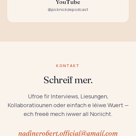
YouTube
@picknickdepodcast
KONTAKT
Schreif mer.
Ufroe fir Interviews, Liesungen,
Kollaboratiounen oder einfach e léiwe Wuert —
ech freeë mech iwwer all Noriicht.
nadinerobert.official@gmail.com